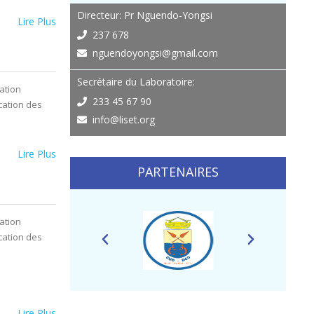
Directeur: Pr Nguendo-Yongsi
Lire Plus
237 678
nguendoyongsi@gmail.com
Secrétaire du Laboratoire:
ation
233 45 67 90
ication des
info@liset.org
Lire Plus
PARTENAIRES
ation
ication des
Lire Plus