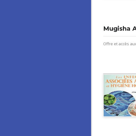
Mugisha A
Offre et accès au