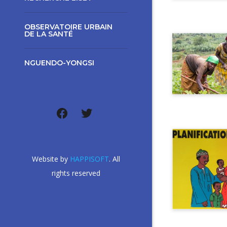
OBSERVATOIRE URBAIN
DE LA SANTÉ
NGUENDO-YONGSI
Website by
HAPPISOFT
. All
rights reserved